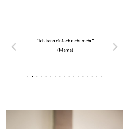
 Folter!"
"Ich kann einfach nicht mehr."
"Ich hal
(Mama)