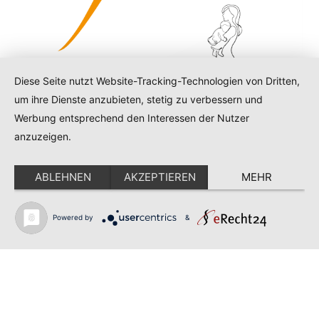
Diese Seite nutzt Website-Tracking-Technologien von Dritten,
um ihre Dienste anzubieten, stetig zu verbessern und
Main
Werbung entsprechend den Interessen der Nutzer
anzuzeigen.
daniela@mama-anfangsbegleitung.at
Menu
ABLEHNEN
AKZEPTIEREN
MEHR
made by
myblumberg
© 2026
Powered by
&